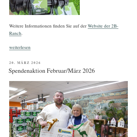
Weitere Informationen finden Sie auf der
Website der 2B-
Ranch
.
„Tag
weiterlesen
der
offenen
VERÖFFENTLICHT
20. MÄRZ 2026
AM
Höfe
Spendenaktion Februar/März 2026
auf
der
2B-
Ranch
in
Reesdorf/Beelitz“