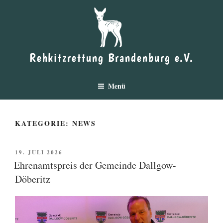
Zum
Inhalt
springen
Rehkitzrettung Brandenburg e.V.
Menü
KATEGORIE:
NEWS
VERÖFFENTLICHT
19. JULI 2026
AM
Ehrenamtspreis der Gemeinde Dallgow-
Döberitz