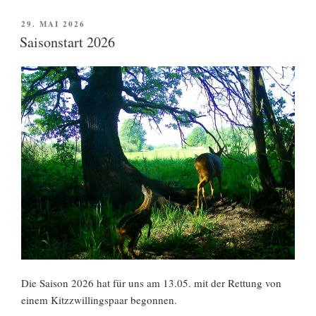
Brandenburg
e.
VERÖFFENTLICHT
29. MAI 2026
AM
V.
Saisonstart 2026
in
der
Teltow-
Fläming
App“
Die Saison 2026 hat für uns am 13.05. mit der Rettung von
einem Kitzzwillingspaar begonnen.