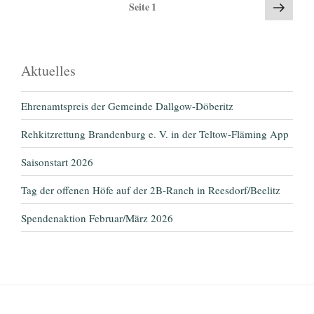
Seitennummerierung
Nächs
Seite
1
Seite
der
Beiträge
Aktuelles
Ehrenamtspreis der Gemeinde Dallgow-Döberitz
Rehkitzrettung Brandenburg e. V. in der Teltow-Fläming App
Saisonstart 2026
Tag der offenen Höfe auf der 2B-Ranch in Reesdorf/Beelitz
Spendenaktion Februar/März 2026