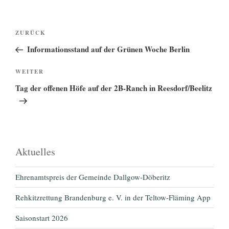
Beitragsnavigation
Vorheriger
ZURÜCK
Beitrag
Informationsstand auf der Grünen Woche Berlin
Nächster
WEITER
Beitrag
Tag der offenen Höfe auf der 2B-Ranch in Reesdorf/Beelitz
Aktuelles
Ehrenamtspreis der Gemeinde Dallgow-Döberitz
Rehkitzrettung Brandenburg e. V. in der Teltow-Fläming App
Saisonstart 2026