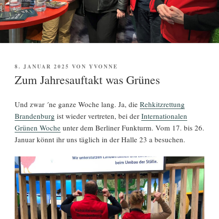
VERÖFFENTLICHT
8. JANUAR 2025
VON
YVONNE
AM
Zum Jahresauftakt was Grünes
Und zwar ´ne ganze Woche lang. Ja, die
Rehkitzrettung
Brandenburg
ist wieder vertreten, bei der
Internationalen
Grünen Woche
unter dem Berliner Funkturm. Vom 17. bis 26.
Januar könnt ihr uns täglich in der Halle 23 a besuchen.