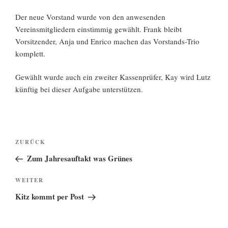
Der neue Vorstand wurde von den anwesenden
Vereinsmitgliedern einstimmig gewählt. Frank bleibt
Vorsitzender, Anja und Enrico machen das Vorstands-Trio
komplett.
Gewählt wurde auch ein zweiter Kassenprüfer, Kay wird Lutz
künftig bei dieser Aufgabe unterstützen.
Beitragsnavigation
Vorheriger
ZURÜCK
Beitrag
Zum Jahresauftakt was Grünes
Nächster
WEITER
Beitrag
Kitz kommt per Post